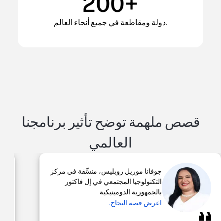
200+
دولة ومقاطعة في جميع أنحاء العالم.
قصص ملهمة توضح تأثير برنامجنا
العالمي
جوفانا موريل روبليس، منسِّقة في مركز
التكنولوجيا المجتمعي في إل فاكتور
بالجمهورية الدومينيكية
اعرض قصة النجاح.