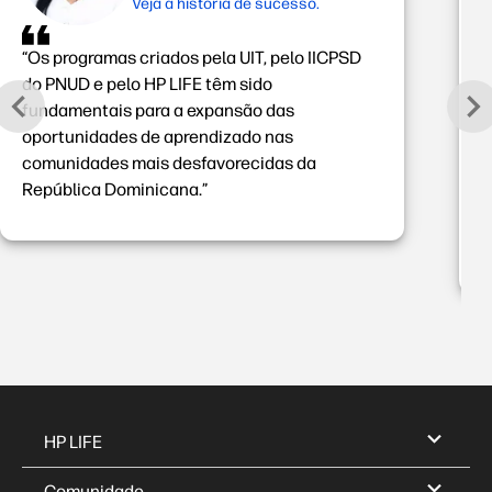
Veja a história de sucesso.
“Os programas criados pela UIT, pelo IICPSD
“
do PNUD e pelo HP LIFE têm sido
e
fundamentais para a expansão das
p
oportunidades de aprendizado nas
r
comunidades mais desfavorecidas da
a
República Dominicana.”
o
p
d
HP LIFE
Comunidade