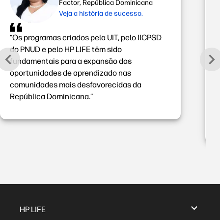
Factor, República Dominicana
Veja a história de sucesso.
“Os programas criados pela UIT, pelo IICPSD
“
do PNUD e pelo HP LIFE têm sido
e
fundamentais para a expansão das
p
oportunidades de aprendizado nas
r
comunidades mais desfavorecidas da
a
República Dominicana.”
o
p
d
HP LIFE