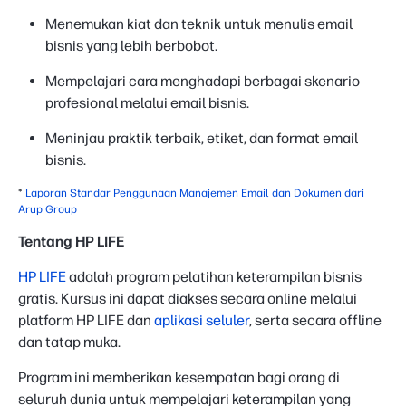
Menemukan kiat dan teknik untuk menulis email
bisnis yang lebih berbobot.
Mempelajari cara menghadapi berbagai skenario
profesional melalui email bisnis.
Meninjau praktik terbaik, etiket, dan format email
bisnis.
*
Laporan Standar Penggunaan Manajemen Email dan Dokumen dari
Arup Group
Tentang HP LIFE
HP LIFE
adalah program pelatihan keterampilan bisnis
gratis. Kursus ini dapat diakses secara online melalui
platform HP LIFE dan
aplikasi seluler
, serta secara offline
dan tatap muka.
Program ini memberikan kesempatan bagi orang di
seluruh dunia untuk mempelajari keterampilan yang