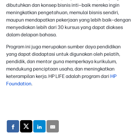
dibutuhkan dan konsep bisnis inti—baik mereka ingin
meningkatkan pengetahuan, memulai bisnis sendiri,
maupun mendapatkan pekerjaan yang lebih baik—dengan
menyediakan lebih dari 30 kursus yang dapat diakses
dalam delapan bahasa.
Program ini juga merupakan sumber daya pendidikan
yang dapat diadaptasi untuk digunakan oleh pelatih,
pendidik, dan mentor guna memperkaya kurikulum,
mendukung penciptaan usaha, dan meningkatkan
keterampilan kerja. HP LIFE adalah program dari
HP
Foundation
.